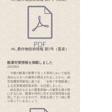
06_農作物技術情報 第5号（畜産）
酷暑対策情報を掲載しました
2025
/8/1
今般の酷暑の影響で当ＪＡ管内において組合
員みなさまへの被害が懸念されることから、経
営危機管理要領に基づき、「令和７年度酷暑に
よる災害警戒対策本部」を設置しました。
組合員みなさまの農畜産物への被害を最小限
にするため、酷暑や渇水に対する対策情報を提
供してまいりますので、対策を講じて一緒に乗
り切っていきましょう。