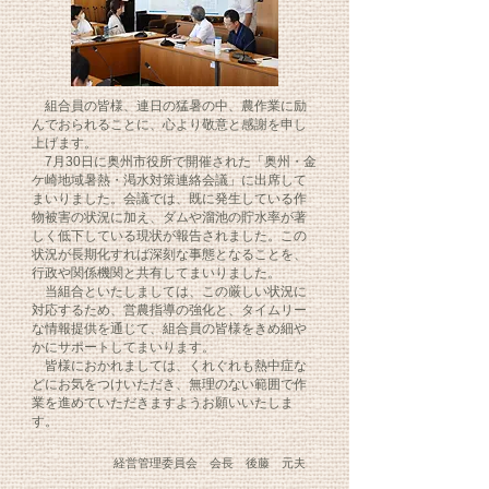
組合員の皆様、連日の猛暑の中、農作業に励
んでおられることに、心より敬意と感謝を申し
上げます。
7月30日に奥州市役所で開催された「奥州・金
ケ崎地域暑熱・渇水対策連絡会議」に出席して
まいりました。会議では、既に発生している作
物被害の状況に加え、ダムや溜池の貯水率が著
しく低下している現状が報告されました。この
状況が長期化すれば深刻な事態となることを、
行政や関係機関と共有してまいりました。
当組合といたしましては、この厳しい状況に
対応するため、営農指導の強化と、タイムリー
な情報提供を通じて、組合員の皆様をきめ細や
かにサポートしてまいります。
皆様におかれましては、くれぐれも熱中症な
どにお気をつけいただき、無理のない範囲で作
業を進めていただきますようお願いいたしま
す。
経営管理委員会 会長 後藤 元夫