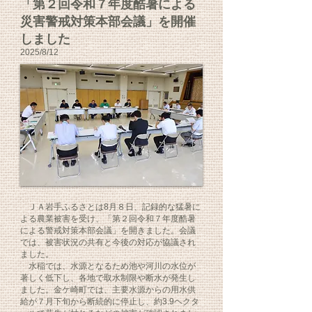
「第２回令和７年度酷暑による
災害警戒対策本部会議」を開催
しました
2025
/8/12
ＪＡ岩手ふるさとは8月８日、記録的な猛暑に
よる農業被害を受け、「第２回令和７年度酷暑
による警戒対策本部会議」を開きました。会議
では、被害状況の共有と今後の対応が協議され
ました。
水稲では、水源となるため池や河川の水位が
著しく低下し、各地で取水制限や断水が発生し
ました。金ケ崎町では、主要水源からの用水供
給が７月下旬から断続的に停止し、約3.9ヘクタ