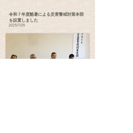
令和７年度酷暑による災害警戒対策本部
を設置しました
2025
/7/29
JA岩手ふるさとは、7月28日、梅雨明け以降
の酷暑に起因する農業被害に対応するため、
「令和7年度酷暑による警戒対策本部」を設置い
たしました。
当組合管内におきましては、局地的な水稲の
枯れ上がりや園芸作物の品質低下、さらには家