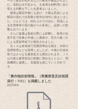
ールで葉先が枯れるなどの被害が確認されまし
た。深刻な水不足から、主食用を飼料用に切り
替える判断を下した生産者もいました。
被害は園芸作物にも及び、小菊は高温による
開花の遅れで出荷量が前年比38%に留まりまし
た。りんどうは、枯れ上がりのほか、高温によ
る生育障害や茎の曲がりが多発し、品質への影
響も出ています。
さらに猛暑は畜産分野にも影響し、牧草の生
育不良で収量が半減した農家や、乳牛の夏バテ
による受胎率低下が報告されました。
当ＪＡは各地域で営農指導会を開き、水田の
湿潤管理などを指導しましたが、今後の天候次
第ではさらなる被害拡大も懸念されます。ＪＡ
は今後も被害状況の把握に努めるとともに、関
係機関と連携し、支援策を講じていく方針で
す。
「農作物技術情報」（県農業普及技術課
発行：7/31）を掲載しました
2025
/8/4