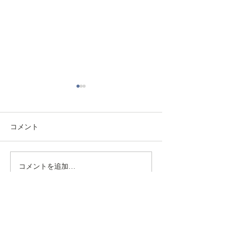
ＪＡ岩手ふるさと 新役員
体制決定のお知らせ
平素は、当組合の事業運営に
コメント
格別のご高配を賜り、厚く御
礼申し上げます。 さて、ＪＡ
岩手ふるさとは、役員（経営
コメントを追加…
【参加募集】食
管理委員並びに監事）の任期
イベント「わく
満了に伴い、６月２４日に開
プランター」を
催いたしました第２８回通常
す！
総代会終了後の経営管理委員
利用規約
個人情報ポリシー
利益相反管理方針
苦
会および監事会におきまし
情処理措置
金融商品の勧誘方針
著作権リンク